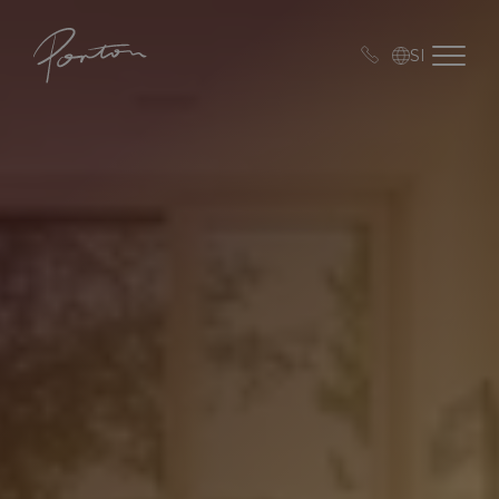
Porton
Open me
SI