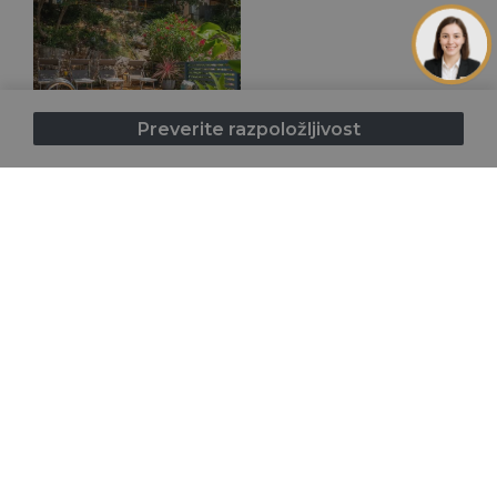
Preverite razpoložljivost
Naročite se na posebne ponudbe
Naročite se na prejemanje posebnih ponudb in paketov.
Naroči se
Strinjam se s pogoji in določili (GDPR)