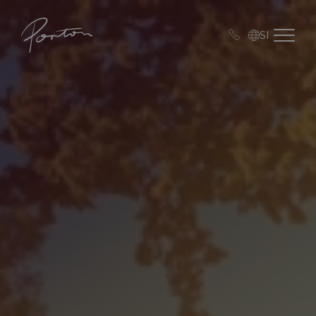
Porton
Open me
SI