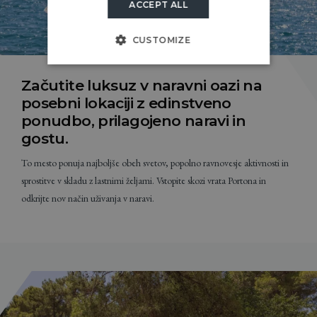
ACCEPT ALL
SLOVENIAN
CUSTOMIZE
Začutite luksuz v naravni oazi na
posebni lokaciji z edinstveno
ponudbo, prilagojeno naravi in
gostu.
To mesto ponuja najboljše obeh svetov, popolno ravnovesje aktivnosti in
sprostitve v skladu z lastnimi željami. Vstopite skozi vrata Portona in
odkrijte nov način uživanja v naravi.