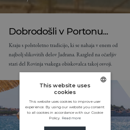
Dobrodošli v Portonu...
Kraju s polstoletno tradicijo, ki se nahaja v enem od
najbolj slikovitih delov Jadrana. Razgled na očarljiv
stari del Rovinja vsakega obiskovalca takoj osvoji.
This website uses
cookies
ENGLISH
This website uses cookies to improve user
CROATIAN
experience. By using our website you consent
to all cookies in accordance with our Cookie
ITALIAN
Policy.
Read more
GERMAN