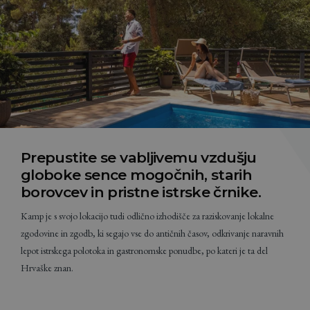
Prepustite se vabljivemu vzdušju
globoke sence mogočnih, starih
borovcev in pristne istrske črnike.
Kamp je s svojo lokacijo tudi odlično izhodišče za raziskovanje lokalne
zgodovine in zgodb, ki segajo vse do antičnih časov, odkrivanje naravnih
lepot istrskega polotoka in gastronomske ponudbe, po kateri je ta del
Hrvaške znan.