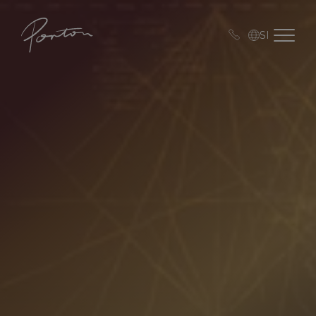
Porton
Open me
SI