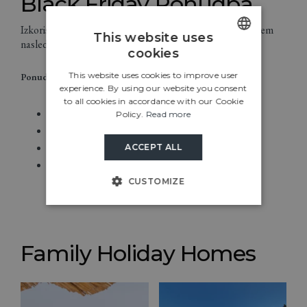
Black Friday Ponudba
Izkoristite največji popust v letu in prihranite 30% na vašem
This website uses
naslednjem oddihu v srcu Rovinja.
cookies
ENGLISH
This website uses cookies to improve user
Ponudba traja do
01.12.2025.
CROATIAN
experience. By using our website you consent
to all cookies in accordance with our Cookie
ITALIAN
Brezplačen WiFi in parkirišče
Policy.
Read more
GERMAN
15 minut hoje od centra Rovinja
ACCEPT ALL
Zasebnost in mir
SLOVENIAN
Različne aktivnosti in izleti
CUSTOMIZE
Family Holiday Homes