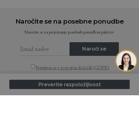
Naročite se na posebne ponudbe
Naročite se na prejemanje posebnih ponudb in paketov.
Naroči se
Strinjam se s pogoji in določili (GDPR)
Preverite razpoložljivost
Home
Namestitev
Destinacija
Zemljevid tabora
Ponudbe
O nas
FAQ
Informacije i
Izjava o
Splošni
Nagradni