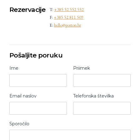
Rezervacije
T:
+385 52 552 552
F:
+385 52 811 509
E:
hello@porton.hr
Pošaljite poruku
Ime
Priimek
Email naslov
Telefonska številka
Sporočilo