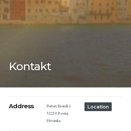
Kontakt
Address
Porton Biondi 1
Location
52210 Rovinj
Hrvatska