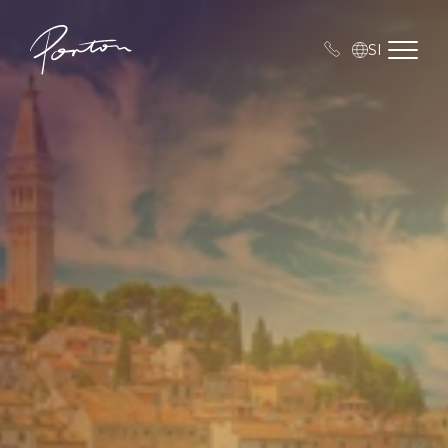
Porton
Open me
SI