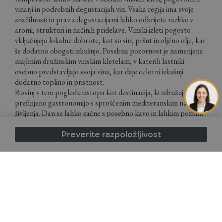
vinarji in podrobnih degustacijah vin. Vsaka regija ima svoje
značilnosti in prav z degustacijami lahko odkrijete razlike v
aromi, strukturi in načinih pridelave. Vinski izleti pogosto
vključujejo lokalne dobrote, kot so siri, pršut in oljčno olje, kar
še dodatno obogati izkušnjo. Posebna pozornost je namenjena
majhnim družinskim vinskim kletelam, v katerih lastniki
osebno predstavljajo svoja vina, kar daje celotni izkušnji
dodatno toplino in pristnost.
Rovinj v tem pogledu izstopa kot destinacija, ki združuje
prefinjeno gastronomijo s sproščenim mediteranskim načinom
življenja. Dan se lahko začne s posebno kavo in lahkim poznim
zajtrkom v starem mestnem jedru, nadaljuje s kosilom s svežimi
ribami ali ulično hrano z morskimi sadeži in zaključi z večerjo v
Preverite razpoložljivost
vrhunski restavraciji, ki se ujema s skrbno izbranimi vini. Ravno
zaradi te raznolikosti je Rovinj privlačen tako za ljubitelje
nezahtevnih okusov kot za tiste, ki iščejo vrhunsko kulinarično
izkušnjo.
Gastronomski dogodki so posebna dodana vrednost
spomladanskemu bivanju, ko restavracije pripravijo posebne
menije po promocijskih cenah in dodatno poudarijo sezonske
sestavine in lokalne recepte. To je odlična priložnost za globlje