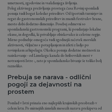
umetnosti, zgodovine in vsakdanjega življenja.
Poleg aktivnega preživljanja prostega časa Rovinj spomladi
ponuja tudi bogat koledar prireditev. Od športnih turnirjev in
regat do gastronomskih prireditev in znanih festivalov hrane,
mesto dobi dodatno dimenzijo. Posebej odmevni so
spomladanski gastronomski programi, ki poudarjajo lokalne
okuse, in dogodki, ki privabljajo obiskovalce iz celotne regije.
Mirno podnebje omogoča tudi zgodnejši začetek morskih
aktivnosti, vključno s potapljanjem in izleti z ladjo po
rovinjskem arhipelagu. Okolica ponuja dodatne možnosti za
raziskovanje - od Limskega kanala do hribovskih mest v
notranjosti Istre -, zato je spomladansko bivanje še toliko bolj
raznoliko.
Prebuja se narava - odlični
pogoji za dejavnosti na
prostem
Pomlad v Istri prinaša eno najlepših krajinskih preobrazb v
celem letu. Po mirnejših zimskih mesecih narava prekipeva od