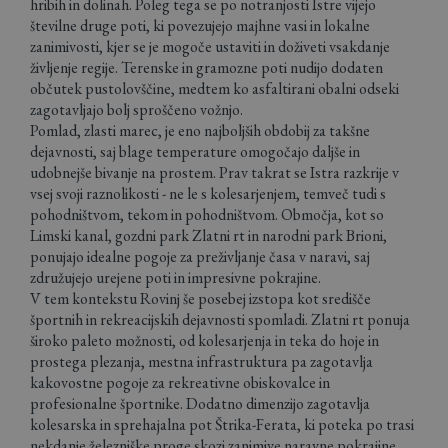
hribih in dolinah. Poleg tega se po notranjosti Istre vijejo
številne druge poti, ki povezujejo majhne vasi in lokalne
zanimivosti, kjer se je mogoče ustaviti in doživeti vsakdanje
življenje regije. Terenske in gramozne poti nudijo dodaten
občutek pustolovščine, medtem ko asfaltirani obalni odseki
zagotavljajo bolj sproščeno vožnjo.
Pomlad, zlasti marec, je eno najboljših obdobij za takšne
dejavnosti, saj blage temperature omogočajo daljše in
udobnejše bivanje na prostem. Prav takrat se Istra razkrije v
vsej svoji raznolikosti - ne le s kolesarjenjem, temveč tudi s
pohodništvom, tekom in pohodništvom. Območja, kot so
Limski kanal, gozdni park Zlatni rt in narodni park Brioni,
ponujajo idealne pogoje za preživljanje časa v naravi, saj
združujejo urejene poti in impresivne pokrajine.
V tem kontekstu Rovinj še posebej izstopa kot središče
športnih in rekreacijskih dejavnosti spomladi. Zlatni rt ponuja
široko paleto možnosti, od kolesarjenja in teka do hoje in
prostega plezanja, mestna infrastruktura pa zagotavlja
kakovostne pogoje za rekreativne obiskovalce in
profesionalne športnike. Dodatno dimenzijo zagotavlja
kolesarska in sprehajalna pot Štrika-Ferata, ki poteka po trasi
nekdanje železniške proge skozi zanimive naravne pokrajine.