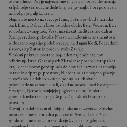
ustvarjalnost. Pulj je največje mesto v Istri in prava destinacija
za ljubitelje starodavne dediščine, njegov najbolj prepoznaven
simbol pa je puljska arena.
Najmanjše mesto na svetu je Hum, Fažana je vhod v narodni
park Brioni, Rabac je biser vzhodne obale, Bale, Vodnjan, Buje
so obdane z vinogradi, Vrsar ima izrazit mediteranski duh in
Pazin je središče polotoka. Naravne in izletniške znamenitosti
še dodatno bogatijo podobo regije, med njimi Kotli, Pot sedmih
slapov, slap Butori in poševni stolp Završje.
V takšni pokrajini postane hoja eden najlepših načinov
odkrivanja Istre. Gozdni park Zlatni rt še posebej izstopa kot
kraj, kjer se borov gozd spušča do morja in ustvarja harmonijo
narave in odprtega prostora, ki je idealna za umirjeno gibanje
in svež zrak. Podobno izkušnjo ponujajo tudi obalne
promenade na zahodni obali, zlasti na odseku med Rovinjem in
Vrsarjem, kjer se izmenjujejo pogledi na morje in skale,
spomladanske razmere pa še povečajo užitek bivanja na
prostem.
Rovinj sam dobi v tem obdobju dodatno razsežnost. Sprehod
po starem mestnem jedru postane doživetje, ki združuje
zgodovino, umetnost in vsakdanje življenje ob galerijah,
ateljejih in kulturnih znamenitostih, ki oblikujejo njegovo