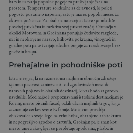
barv in ustvarja popolne pogoje za preživljanje časa na
prostem. Temperature so idealne za dejavnosti, ki poleti
pogosto postanejo naporne, zato je marec popoln mesec za
aktivne počitnice. Za obalo je notranjost Istre spomladi še
posebej privlačna in razkriva svoj pristni značaj. Območja v
okolici Motovuna in Grožnjana ponujajo čudovite razglede,
mir in neokrnjeno naravo, hribovita pokrajina, vinogradi in
gozdne poti pa ustvarjajo idealne pogoje za raziskovanje brez
gneče in hrupa.
Prehajalne in pohodniške poti
Istra je regija, ki na razmeroma majhnem območju združuje
izjemno pestrost zanimivosti - od zgodovinskih mest do
naravnih pojavov in obalnih destinacij, ki vas bodo zagotovo
navdušile. Med najbolj prepoznavnimi istrskimi destinacijami je
Rovinj, mesto pisanih fasad, ozkih ulic in majhnih trgov, ki ga
zaznamuje cerkev svete Evfemije. Motovun privablja
obiskovalce s svojo lego na vrhu hriba, ohranjeno arhitekturo
in nepogrešljivo zgodbo o tartufih, Grožnjan pa je znan kot
mesto umetnikov, kjer se prepletajo zgodovina, glasba in