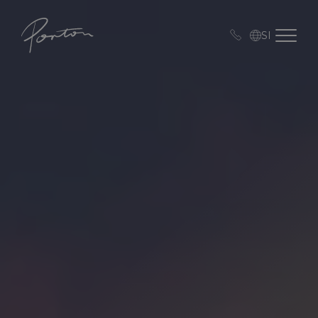
Porton
Open me
SI