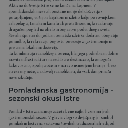
Aktivno doživetje Istre se ne konča na kopnem. V
spomladanskih mesecih postane morje del doživetja s
potapljanjem, vožnjo s kajakom in izleti z ladjo po rovinjskem
arhipelagu, Limskem kanalu ali proti Brionom, ki razkrivajo
drugačen pogled na obalo in bogastvo podvodnega sveta.
Številni športni dogodki in tematski izleti še dodatno obogatijo
ponudbo, ki rekreacijo pogosto povezuje z gastronomijo in
pristnimi lokalnimi doživetji.
Ta kombinacija raznolikega terena, blagega podnebja in dobro
razvite infrastrukture naredi Istro destinacijo, ki omogoča
kakovostno, izpolnjujoče in v naravo usmerjeno bivanje - brez
stresa in gneče, a z dovolj raznolikosti, da vsak dan prinaša
novo izkušnjo.
Pomladanska gastronomija -
sezonski okusi Istre
Pomlad v Istri zaznamuje začetek ene najbolj vznemirljivih
gastronomskih sezon. V glavni vlogi so divji šparglji - simbol
pomladi in bistvena sestavina številnih tradicionalnih jedi, od