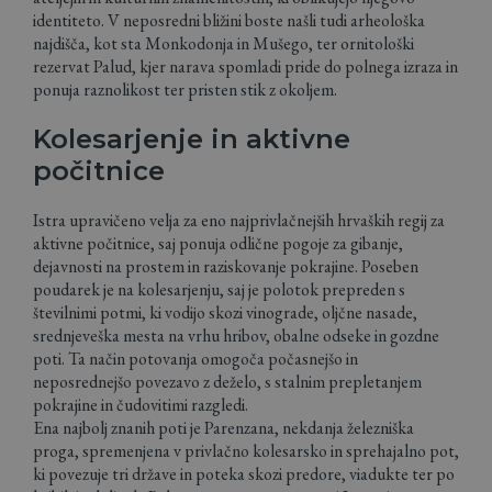
identiteto. V neposredni bližini boste našli tudi arheološka
najdišča, kot sta Monkodonja in Mušego, ter ornitološki
rezervat Palud, kjer narava spomladi pride do polnega izraza in
ponuja raznolikost ter pristen stik z okoljem.
Kolesarjenje in aktivne
počitnice
Istra upravičeno velja za eno najprivlačnejših hrvaških regij za
aktivne počitnice, saj ponuja odlične pogoje za gibanje,
dejavnosti na prostem in raziskovanje pokrajine. Poseben
poudarek je na kolesarjenju, saj je polotok prepreden s
številnimi potmi, ki vodijo skozi vinograde, oljčne nasade,
srednjeveška mesta na vrhu hribov, obalne odseke in gozdne
poti. Ta način potovanja omogoča počasnejšo in
neposrednejšo povezavo z deželo, s stalnim prepletanjem
pokrajine in čudovitimi razgledi.
Ena najbolj znanih poti je Parenzana, nekdanja železniška
proga, spremenjena v privlačno kolesarsko in sprehajalno pot,
ki povezuje tri države in poteka skozi predore, viadukte ter po