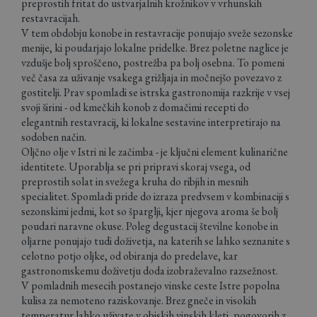
preprostih fritat do ustvarjalnih krožnikov v vrhunskih
restavracijah.
V tem obdobju konobe in restavracije ponujajo sveže sezonske
menije, ki poudarjajo lokalne pridelke. Brez poletne naglice je
vzdušje bolj sproščeno, postrežba pa bolj osebna. To pomeni
več časa za uživanje vsakega grižljaja in močnejšo povezavo z
gostitelji. Prav spomladi se istrska gastronomija razkrije v vsej
svoji širini - od kmečkih konob z domačimi recepti do
elegantnih restavracij, ki lokalne sestavine interpretirajo na
sodoben način.
Oljčno olje v Istri ni le začimba - je ključni element kulinarične
identitete. Uporablja se pri pripravi skoraj vsega, od
preprostih solat in svežega kruha do ribjih in mesnih
specialitet. Spomladi pride do izraza predvsem v kombinaciji s
sezonskimi jedmi, kot so šparglji, kjer njegova aroma še bolj
poudari naravne okuse. Poleg degustacij številne konobe in
oljarne ponujajo tudi doživetja, na katerih se lahko seznanite s
celotno potjo oljke, od obiranja do predelave, kar
gastronomskemu doživetju doda izobraževalno razsežnost.
V pomladnih mesecih postanejo vinske ceste Istre popolna
kulisa za nemoteno raziskovanje. Brez gneče in visokih
temperatur lahko uživate v obiskih vinskih kleti, pogovorih z