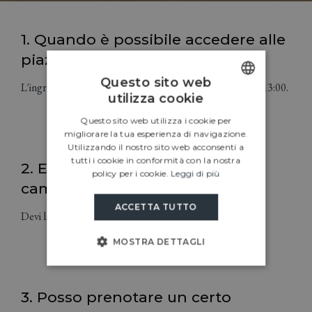
1. Quando è possibile accedere alle
piazzole?
Questo sito web
L'ingresso alle piazzole è possibile tutti i giorni dalle ore 13:00.
utilizza cookie
ENGLISH
Questo sito web utilizza i cookie per
CROATIAN
migliorare la tua esperienza di navigazione.
Utilizzando il nostro sito web acconsenti a
ITALIAN
tutti i cookie in conformità con la nostra
2. Entro che ora devo lasciare il
policy per i cookie.
Leggi di più
GERMAN
campo?
SLOVENIAN
ACCETTA TUTTO
Devi lasciare la piazzola entro le 12:00.
MOSTRA DETTAGLI
3. Posso prenotare un certo