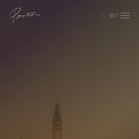
Porton
Open me
IT