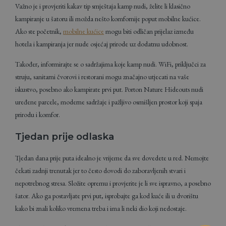
Važno je i provjeriti kakav tip smještaja kamp nudi, želite li klasično
kampiranje u šatoru ili možda nešto komfornije poput mobilne kućice.
Ako ste početnik,
mobilne kućice
mogu biti odličan prijelaz između
hotela i kampiranja jer nude osjećaj prirode uz dodatnu udobnost.
Također, informirajte se o sadržajima koje kamp nudi. WiFi, priključci za
struju, sanitarni čvorovi i restorani mogu značajno utjecati na vaše
iskustvo, posebno ako kampirate prvi put. Porton Nature Hideouts nudi
uređene parcele, moderne sadržaje i pažljivo osmišljen prostor koji spaja
prirodu i komfor.
Tjedan prije odlaska
Tjedan dana prije puta idealno je vrijeme da sve dovedete u red. Nemojte
čekati zadnji trenutak jer to često dovodi do zaboravljenih stvari i
nepotrebnog stresa. Složite opremu i provjerite je li sve ispravno, a posebno
šator. Ako ga postavljate prvi put, isprobajte ga kod kuće ili u dvorištu
kako bi znali koliko vremena treba i ima li neki dio koji nedostaje.