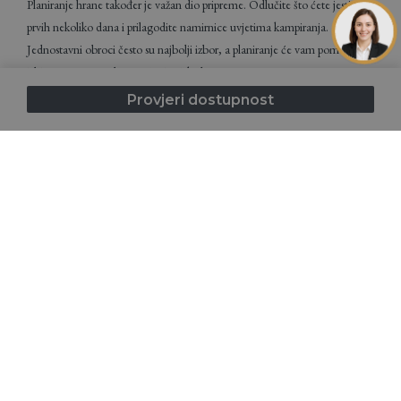
Planiranje hrane također je važan dio pripreme. Odlučite što ćete jesti
prvih nekoliko dana i prilagodite namirnice uvjetima kampiranja.
Jednostavni obroci često su najbolji izbor, a planiranje će vam pomoći da
izbjegnete nepotrebno nošenje viška hrane.
Provjeri dostupnost
Provjera vremenske prognoze može znatno olakšati pakiranje. Ako znate
što vas čeka, lakše ćete odabrati odgovarajuću odjeću i izbjeći neugodna
iznenađenja. Uz to, napunite sve elektroničke uređaje, posebno
powerbank i preuzmite offline karte. Iako kampiranje znači odmak od
tehnologije, dobro je imati sigurnosnu opciju pri ruci.
Kampiranje u Istri - zašto je idealno za
prvi put?
Istra je jedna od najboljih destinacija za kampiranje za početnike, i to s
dobrim razlogom. Ova regija nudi savršenu kombinaciju prirode, ugodne
klime i razvijene turističke infrastrukture. Kampovi su uređeni, lako
dostupni i često smješteni u blizini mora, što dodatno obogaćuje cijelo
iskustvo.Blaga mediteranska klima omogućuje ugodan boravak gotovo