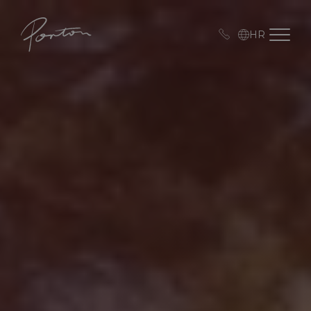
Porton
Open me
HR