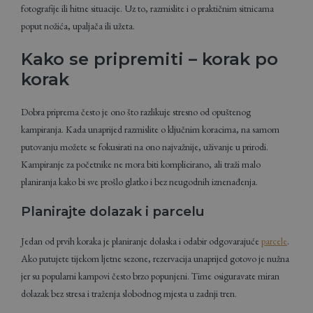
fotografije ili hitne situacije. Uz to, razmislite i o praktičnim sitnicama
poput nožića, upaljača ili užeta.
Kako se pripremiti – korak po
korak
Dobra priprema često je ono što razlikuje stresno od opuštenog
kampiranja. Kada unaprijed razmislite o ključnim koracima, na samom
putovanju možete se fokusirati na ono najvažnije, uživanje u prirodi.
Kampiranje za početnike ne mora biti komplicirano, ali traži malo
planiranja kako bi sve prošlo glatko i bez neugodnih iznenađenja.
Planirajte dolazak i parcelu
Jedan od prvih koraka je planiranje dolaska i odabir odgovarajuće
parcele
.
Ako putujete tijekom ljetne sezone, rezervacija unaprijed gotovo je nužna
jer su popularni kampovi često brzo popunjeni. Time osiguravate miran
dolazak bez stresa i traženja slobodnog mjesta u zadnji tren.