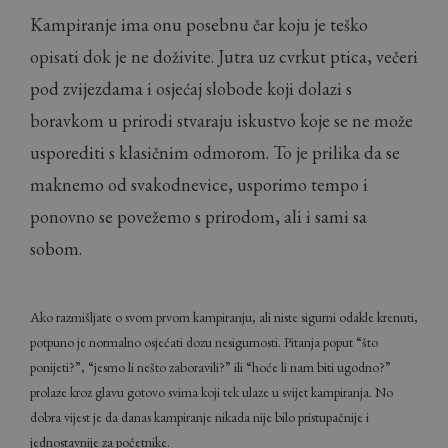
Kampiranje ima onu posebnu čar koju je teško
opisati dok je ne doživite. Jutra uz cvrkut ptica, večeri
pod zvijezdama i osjećaj slobode koji dolazi s
boravkom u prirodi stvaraju iskustvo koje se ne može
usporediti s klasičnim odmorom. To je prilika da se
maknemo od svakodnevice, usporimo tempo i
ponovno se povežemo s prirodom, ali i sami sa
sobom.
Ako razmišljate o svom prvom kampiranju, ali niste sigurni odakle krenuti,
potpuno je normalno osjećati dozu nesigurnosti. Pitanja poput “što
ponijeti?”, “jesmo li nešto zaboravili?” ili “hoće li nam biti ugodno?”
prolaze kroz glavu gotovo svima koji tek ulaze u svijet kampiranja. No
dobra vijest je da danas kampiranje nikada nije bilo pristupačnije i
jednostavnije za početnike.