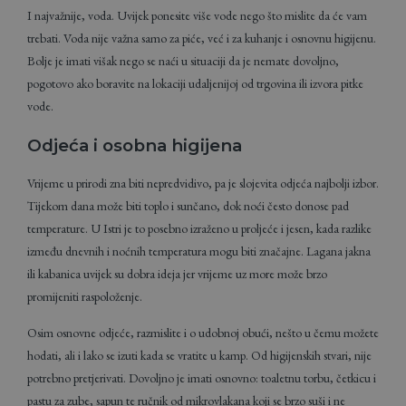
I najvažnije, voda. Uvijek ponesite više vode nego što mislite da će vam
trebati. Voda nije važna samo za piće, već i za kuhanje i osnovnu higijenu.
Bolje je imati višak nego se naći u situaciji da je nemate dovoljno,
pogotovo ako boravite na lokaciji udaljenijoj od trgovina ili izvora pitke
vode.
Odjeća i osobna higijena
Vrijeme u prirodi zna biti nepredvidivo, pa je slojevita odjeća najbolji izbor.
Tijekom dana može biti toplo i sunčano, dok noći često donose pad
temperature. U Istri je to posebno izraženo u proljeće i jesen, kada razlike
između dnevnih i noćnih temperatura mogu biti značajne. Lagana jakna
ili kabanica uvijek su dobra ideja jer vrijeme uz more može brzo
promijeniti raspoloženje.
Osim osnovne odjeće, razmislite i o udobnoj obući, nešto u čemu možete
hodati, ali i lako se izuti kada se vratite u kamp. Od higijenskih stvari, nije
potrebno pretjerivati. Dovoljno je imati osnovno: toaletnu torbu, četkicu i
pastu za zube, sapun te ručnik od mikrovlakana koji se brzo suši i ne