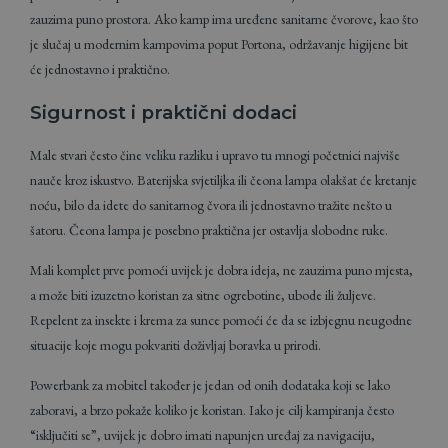
zauzima puno prostora. Ako kamp ima uređene sanitarne čvorove, kao što
je slučaj u modernim kampovima poput Portona, održavanje higijene bit
će jednostavno i praktično.
Sigurnost i praktični dodaci
Male stvari često čine veliku razliku i upravo tu mnogi početnici najviše
nauče kroz iskustvo. Baterijska svjetiljka ili čeona lampa olakšat će kretanje
noću, bilo da idete do sanitarnog čvora ili jednostavno tražite nešto u
šatoru. Čeona lampa je posebno praktična jer ostavlja slobodne ruke.
Mali komplet prve pomoći uvijek je dobra ideja, ne zauzima puno mjesta,
a može biti izuzetno koristan za sitne ogrebotine, ubode ili žuljeve.
Repelent za insekte i krema za sunce pomoći će da se izbjegnu neugodne
situacije koje mogu pokvariti doživljaj boravka u prirodi.
Powerbank za mobitel također je jedan od onih dodataka koji se lako
zaboravi, a brzo pokaže koliko je koristan. Iako je cilj kampiranja često
“isključiti se”, uvijek je dobro imati napunjen uređaj za navigaciju,