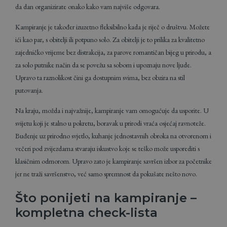
da dan organizirate onako kako vam najviše odgovara.
Kampiranje je također izuzetno fleksibilno kada je riječ o društvu. Možete
ići kao par, s obitelji ili potpuno solo. Za obitelji je to prilika za kvalitetno
zajedničko vrijeme bez distrakcija, za parove romantičan bijeg u prirodu, a
za solo putnike način da se povežu sa sobom i upoznaju nove ljude.
Upravo ta raznolikost čini ga dostupnim svima, bez obzira na stil
putovanja.
Na kraju, možda i najvažnije, kampiranje vam omogućuje da usporite. U
svijetu koji je stalno u pokretu, boravak u prirodi vraća osjećaj ravnoteže.
Buđenje uz prirodno svjetlo, kuhanje jednostavnih obroka na otvorenom i
večeri pod zvijezdama stvaraju iskustvo koje se teško može usporediti s
klasičnim odmorom. Upravo zato je kampiranje savršen izbor za početnike
jer ne traži savršenstvo, već samo spremnost da pokušate nešto novo.
Što ponijeti na kampiranje –
kompletna check-lista