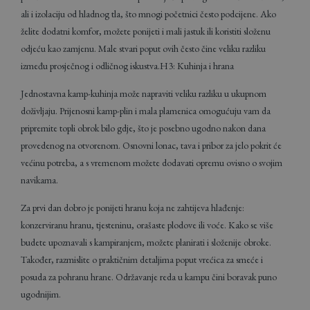
ali i izolaciju od hladnog tla, što mnogi početnici često podcijene. Ako
želite dodatni komfor, možete ponijeti i mali jastuk ili koristiti složenu
odjeću kao zamjenu. Male stvari poput ovih često čine veliku razliku
između prosječnog i odličnog iskustva.H3: Kuhinja i hrana
Jednostavna kamp-kuhinja može napraviti veliku razliku u ukupnom
doživljaju. Prijenosni kamp-plin i mala plamenica omogućuju vam da
pripremite topli obrok bilo gdje, što je posebno ugodno nakon dana
provedenog na otvorenom. Osnovni lonac, tava i pribor za jelo pokrit će
većinu potreba, a s vremenom možete dodavati opremu ovisno o svojim
navikama.
Za prvi dan dobro je ponijeti hranu koja ne zahtijeva hlađenje:
konzerviranu hranu, tjesteninu, orašaste plodove ili voće. Kako se više
budete upoznavali s kampiranjem, možete planirati i složenije obroke.
Također, razmislite o praktičnim detaljima poput vrećica za smeće i
posuda za pohranu hrane. Održavanje reda u kampu čini boravak puno
ugodnijim.