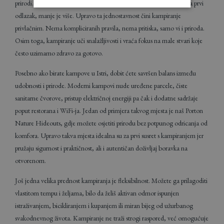
prirodi. S vremenom ćete možda nadograđivati svoju opremu, ali za prvi
odlazak, manje je više. Upravo ta jednostavnost čini kampiranje
privlačnim. Nema kompliciranih pravila, nema pritiska, samo vi i priroda.
Osim toga, kampiranje uči snalažljivosti i vraća fokus na male stvari koje
često uzimamo zdravo za gotovo.
Posebno ako birate kampove u Istri, dobit ćete savršen balans između
udobnosti i prirode. Moderni kampovi nude uređene parcele, čiste
sanitarne čvorove, pristup električnoj energiji pa čak i dodatne sadržaje
poput restorana i WiFi-ja. Jedan od primjera takvog mjesta je naš Porton
Nature Hideouts, gdje možete osjetiti prirodu bez potpunog odricanja od
komfora. Upravo takva mjesta idealna su za prvi susret s kampiranjem jer
pružaju sigurnost i praktičnost, ali i autentičan doživljaj boravka na
otvorenom.
Još jedna velika prednost kampiranja je fleksibilnost. Možete ga prilagoditi
vlastitom tempu i željama, bilo da želiš aktivan odmor ispunjen
istraživanjem, bicikliranjem i kupanjem ili miran bijeg od užurbanog
svakodnevnog života. Kampiranje ne traži strogi raspored, već omogućuje