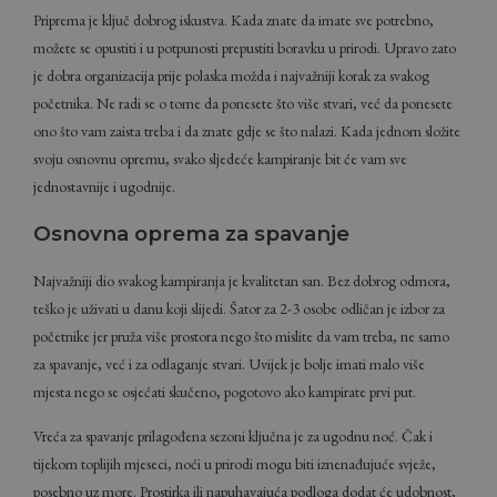
Priprema je ključ dobrog iskustva. Kada znate da imate sve potrebno,
možete se opustiti i u potpunosti prepustiti boravku u prirodi. Upravo zato
je dobra organizacija prije polaska možda i najvažniji korak za svakog
početnika. Ne radi se o tome da ponesete što više stvari, već da ponesete
ono što vam zaista treba i da znate gdje se što nalazi. Kada jednom složite
svoju osnovnu opremu, svako sljedeće kampiranje bit će vam sve
jednostavnije i ugodnije.
Osnovna oprema za spavanje
Najvažniji dio svakog kampiranja je kvalitetan san. Bez dobrog odmora,
teško je uživati u danu koji slijedi. Šator za 2-3 osobe odličan je izbor za
početnike jer pruža više prostora nego što mislite da vam treba, ne samo
za spavanje, već i za odlaganje stvari. Uvijek je bolje imati malo više
mjesta nego se osjećati skučeno, pogotovo ako kampirate prvi put.
Vreća za spavanje prilagođena sezoni ključna je za ugodnu noć. Čak i
tijekom toplijih mjeseci, noći u prirodi mogu biti iznenađujuće svježe,
posebno uz more. Prostirka ili napuhavajuća podloga dodat će udobnost,