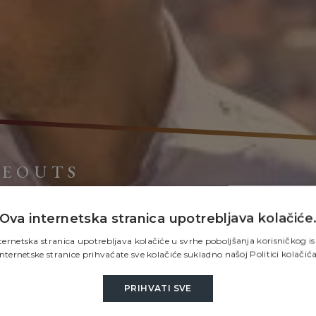
DEOUTS
U
Ova internetska stranica upotrebljava kolačiće
ernetska stranica upotrebljava kolačiće u svrhe poboljšanja korisničkog i
 SVIJET
ernetske stranice prihvaćate sve kolačiće sukladno našoj Politici kolačića
PRIHVATI SVE