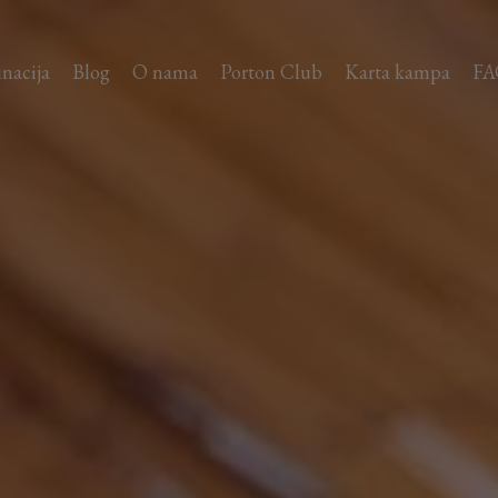
inacija
Blog
O nama
Porton Club
Karta kampa
FA