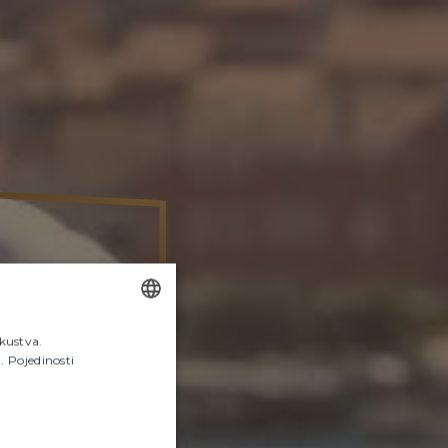
.
skustva.
ENGLISH
.
Pojedinosti
CROATIAN
ITALIAN
GERMAN