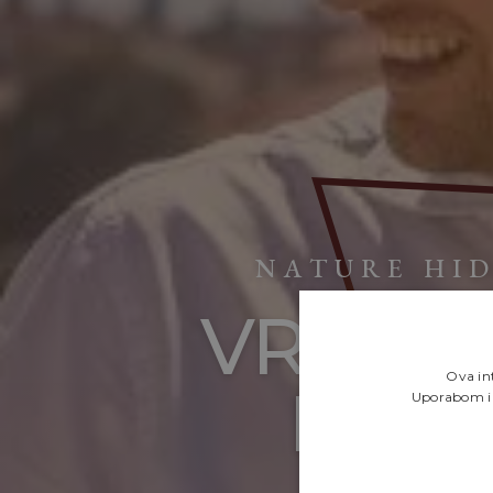
NATURE HI
VRATA 
Ova int
NOVI
Uporabom int