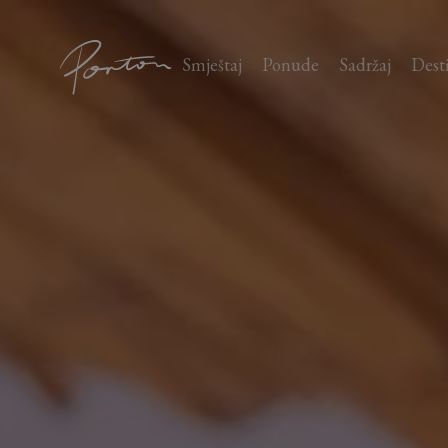
Porton
Smještaj
Ponude
Sadržaj
Dest