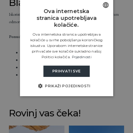
Black Friday Ponuda
Ova internetska
Iskoristite najveći popust u godini i
uštedite
30%
na Vašem sljedećem
stranica upotrebljava
ENGLISH
odmoru u srcu grada Rovinja.
kolačiće.
CROATIAN
Ova internetska stranica upotrebljava
Ponuda traje
do 01.12.2025.
kolačiće u svrhe poboljšanja korisničkog
ITALIAN
iskustva. Uporabom internetske stranice
GERMAN
prihvaćate sve kolačiće sukladno našoj
Besplatni WiFi i Parking
Politici kolačića.
Pojedinosti
15 minuta hoda od centra Rovinja
SLOVENIAN
Privatnost i mir
PRIHVATI SVE
Razne aktivnosti i izleti
PRIKAŽI POJEDINOSTI
Rovinj vas čeka!