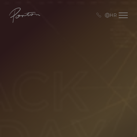
Porton
Open me
HR