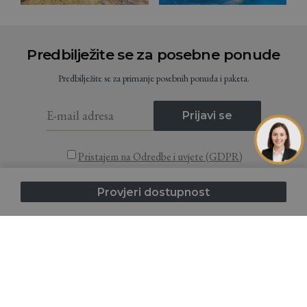
Predbilježite se za posebne ponude
Predbilježite se za primanje posebnih ponuda i paketa.
Prijavi se
Pristajem na Odredbe i uvjete (GDPR)
Provjeri dostupnost
Početna
Smještaj
Destinacija
Mapa kampa
Ponude
O nama
FAQ