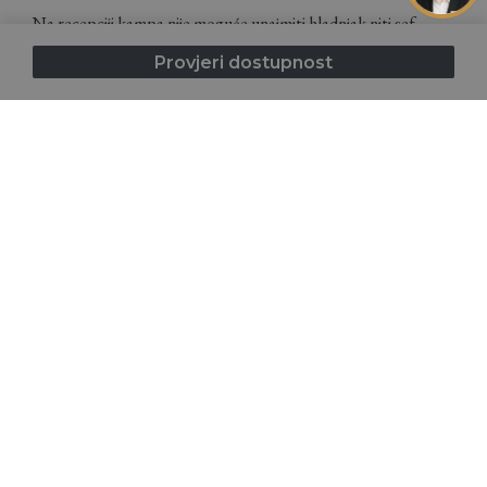
Na recepciji kampa nije moguće unajmiti hladnjak niti sef.
Provjeri dostupnost
Predbilježite se za posebne ponude
Predbilježite se za primanje posebnih ponuda i paketa.
Prijavi se
Pristajem na Odredbe i uvjete (GDPR)
Početna
Smještaj
Destinacija
Mapa kampa