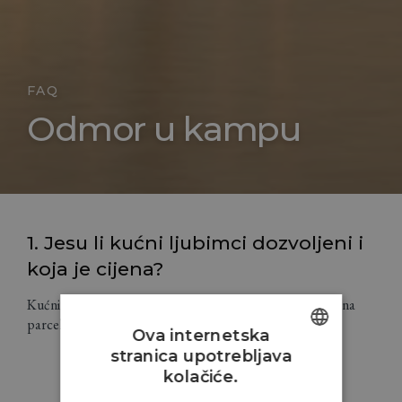
FAQ
Odmor u kampu
1. Jesu li kućni ljubimci dozvoljeni i
koja je cijena?
Kućni ljubimci su dozvoljeni te cijena iznosi 3-6 EUR/dan na
parcelama i 15EUR/dan u kućicama.
Ova internetska
stranica upotrebljava
ENGLISH
kolačiće.
CROATIAN