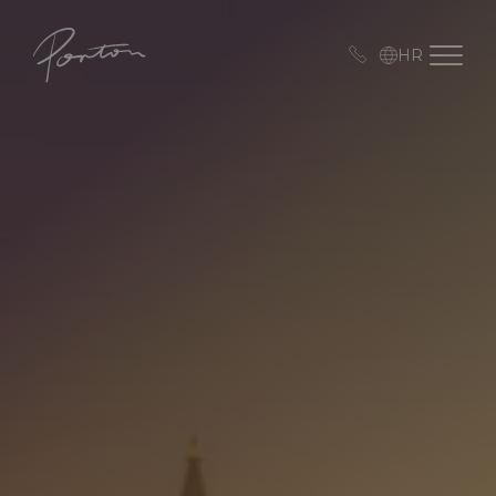
Porton
Open me
HR