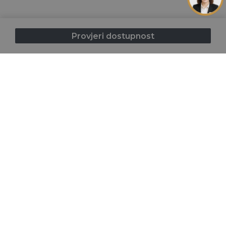
Početna
Smještaj
Destinacija
Mapa kampa
Provjeri dostupnost
Ponude
O nama
FAQ
Informacije i
Izjava o
Opći uvjeti
Nagradni
sigurnost
privatnosti
poslovanja
natječaj
Copyright © 2026 Porton. Sva prava pridržana.
Powered by
bid.hr
.
Facebook
Instagram