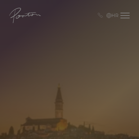
Porton
Open me
HR