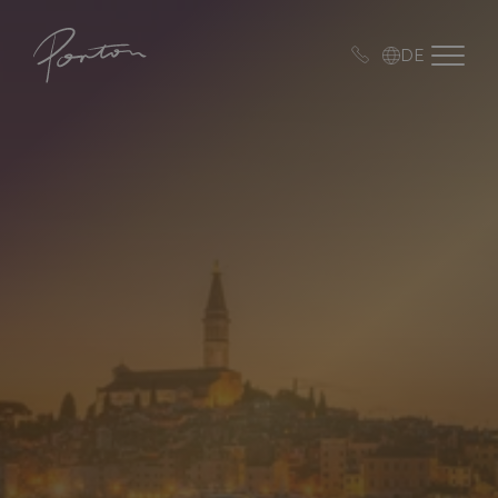
Porton
Open me
DE