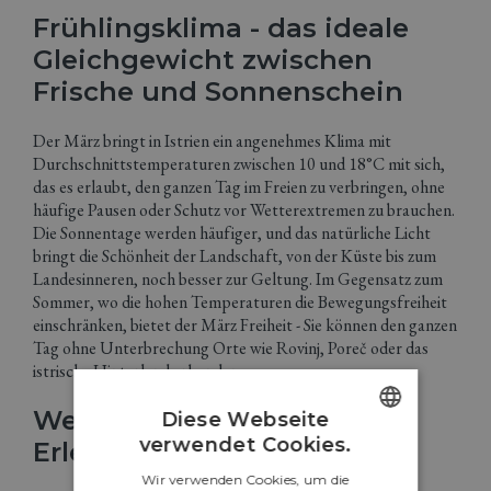
Frühlingsklima - das ideale
Gleichgewicht zwischen
Frische und Sonnenschein
Der März bringt in Istrien ein angenehmes Klima mit
Durchschnittstemperaturen zwischen 10 und 18°C mit sich,
das es erlaubt, den ganzen Tag im Freien zu verbringen, ohne
häufige Pausen oder Schutz vor Wetterextremen zu brauchen.
Die Sonnentage werden häufiger, und das natürliche Licht
bringt die Schönheit der Landschaft, von der Küste bis zum
Landesinneren, noch besser zur Geltung. Im Gegensatz zum
Sommer, wo die hohen Temperaturen die Bewegungsfreiheit
einschränken, bietet der März Freiheit - Sie können den ganzen
Tag ohne Unterbrechung Orte wie Rovinj, Poreč oder das
istrische Hinterland erkunden.
Weniger Menschen, mehr
Diese Webseite
verwendet Cookies.
Erlebnisse
ENGLISH
Wir verwenden Cookies, um die