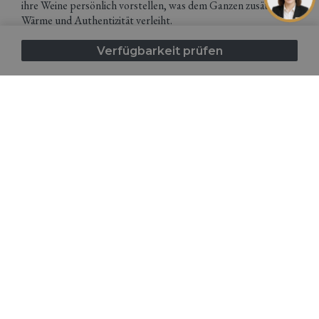
ihre Weine persönlich vorstellen, was dem Ganzen zusätzliche
Wärme und Authentizität verleiht.
Rovinj zeichnet sich in dieser Hinsicht als Reiseziel aus, das
raffinierte Gastronomie mit entspannter mediterraner
Verfügbarkeit prüfen
Lebensart verbindet. Ein Tag kann mit einer Kaffeespezialität
und einem leichten Brunch in der Altstadt beginnen, mit
einem Mittagessen mit frischem Fisch oder Meeresfrüchten
auf der Straße fortgesetzt werden und mit einem Abendessen
in einem Spitzenrestaurant enden, das von sorgfältig
ausgewählten Weinen begleitet wird. Es ist genau diese
Vielfalt, die Rovinj sowohl für Liebhaber des einfachen
Geschmacks als auch für Feinschmecker attraktiv macht.
Gastronomische Veranstaltungen werten einen Aufenthalt im
Frühjahr besonders auf, wenn die Restaurants spezielle
Menüs zu Sonderpreisen anbieten und den Schwerpunkt auf
saisonale Zutaten und lokale Rezepte legen. Dies ist eine
ausgezeichnete Gelegenheit, die Küche des Reiseziels auf eine
tiefere und aussagekräftigere Weise zu entdecken - nicht nur
durch das Essen selbst, sondern durch die Geschichte des
Landes, seine Bräuche und Traditionen.
Istrien im Frühling ist daher ideal für alle, die gerne