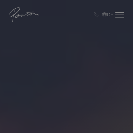
Porton
Open me
DE