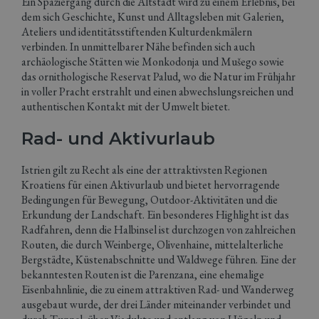
Ein Spaziergang durch die Altstadt wird zu einem Erlebnis, bei
dem sich Geschichte, Kunst und Alltagsleben mit Galerien,
Ateliers und identitätsstiftenden Kulturdenkmälern
verbinden. In unmittelbarer Nähe befinden sich auch
archäologische Stätten wie Monkodonja und Mušego sowie
das ornithologische Reservat Palud, wo die Natur im Frühjahr
in voller Pracht erstrahlt und einen abwechslungsreichen und
authentischen Kontakt mit der Umwelt bietet.
Rad- und Aktivurlaub
Istrien gilt zu Recht als eine der attraktivsten Regionen
Kroatiens für einen Aktivurlaub und bietet hervorragende
Bedingungen für Bewegung, Outdoor-Aktivitäten und die
Erkundung der Landschaft. Ein besonderes Highlight ist das
Radfahren, denn die Halbinsel ist durchzogen von zahlreichen
Routen, die durch Weinberge, Olivenhaine, mittelalterliche
Bergstädte, Küstenabschnitte und Waldwege führen. Eine der
bekanntesten Routen ist die Parenzana, eine ehemalige
Eisenbahnlinie, die zu einem attraktiven Rad- und Wanderweg
ausgebaut wurde, der drei Länder miteinander verbindet und