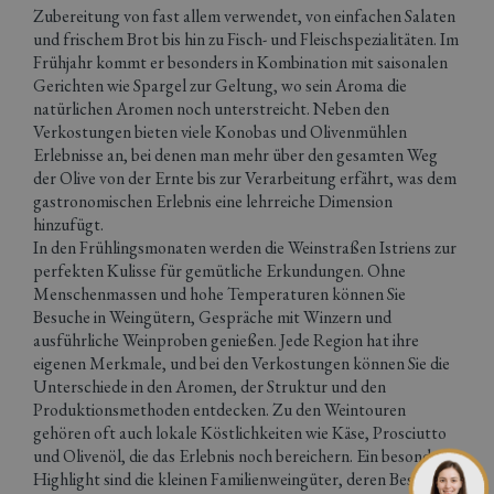
Zubereitung von fast allem verwendet, von einfachen Salaten
und frischem Brot bis hin zu Fisch- und Fleischspezialitäten. Im
Frühjahr kommt er besonders in Kombination mit saisonalen
Gerichten wie Spargel zur Geltung, wo sein Aroma die
natürlichen Aromen noch unterstreicht. Neben den
Verkostungen bieten viele Konobas und Olivenmühlen
Erlebnisse an, bei denen man mehr über den gesamten Weg
der Olive von der Ernte bis zur Verarbeitung erfährt, was dem
gastronomischen Erlebnis eine lehrreiche Dimension
hinzufügt.
In den Frühlingsmonaten werden die Weinstraßen Istriens zur
perfekten Kulisse für gemütliche Erkundungen. Ohne
Menschenmassen und hohe Temperaturen können Sie
Besuche in Weingütern, Gespräche mit Winzern und
ausführliche Weinproben genießen. Jede Region hat ihre
eigenen Merkmale, und bei den Verkostungen können Sie die
Unterschiede in den Aromen, der Struktur und den
Produktionsmethoden entdecken. Zu den Weintouren
gehören oft auch lokale Köstlichkeiten wie Käse, Prosciutto
und Olivenöl, die das Erlebnis noch bereichern. Ein besonderes
Highlight sind die kleinen Familienweingüter, deren Besitzer