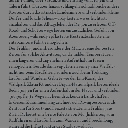
durch Tunnel, über Viadukte und entlang von Hügeln und
Tälern führt. Darüber hinaus schlängeln sich zahlreiche andere
Routen durch das istrische Landesinnere und verbinden kleine
Dörfer und lokale Sehenswürdigkeiten, wo es leicht ist,
anzuhalten und das Alltagsleben der Region zu erleben. Off-
Road- und Schotterwege bieten ein zusätzliches Gefühl von
Abenteuer, während gepflasterte Küstenabschnitte eine
entspanntere Fahrt ermöglichen.
Der Frühling und insbesondere der März ist eine der besten
Zeiten für solche Aktivitäten, da die milden Temperaturen
einen längeren und angenehmen Aufenthalt im Freien
ermöglichen. Gerade dann zeigt Istrien seine ganze Vielfalt -
nicht nur beim Radfahren, sondern auch beim Trekking,
Laufen und Wandern. Gebiete wie der Lim-Kanal, der
Waldpark Zlatni Rt und der Brijuni-Nationalpark bieten ideale
Bedingungen für einen Aufenthalt in der Natur und verbinden
gut gepflegte Wege mit beeindruckenden Landschaften.
In diesem Zusammenhang zeichnet sich Rovinj besonders als
Zentrum für Sport- und Freizeitaktivitäten im Frühling aus.
Zlatni Rt bietet eine breite Palette von Möglichkeiten, vom
Radfahren und Laufen bis zum Wandern und Freeclimbing,
während die Infrastruktur der Stadt sowohl für