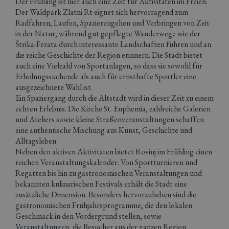
Der Frühling ist hier auch eine Zeit für Aktivitäten im Freien.
Der Waldpark Zlatni Rt eignet sich hervorragend zum
Radfahren, Laufen, Spazierengehen und Verbringen von Zeit
in der Natur, während gut gepflegte Wanderwege wie der
Štrika-Ferata durch interessante Landschaften führen und an
die reiche Geschichte der Region erinnern. Die Stadt bietet
auch eine Vielzahl von Sportanlagen, so dass sie sowohl für
Erholungssuchende als auch für ernsthafte Sportler eine
ausgezeichnete Wahl ist.
Ein Spaziergang durch die Altstadt wird in dieser Zeit zu einem
echten Erlebnis. Die Kirche St. Euphemia, zahlreiche Galerien
und Ateliers sowie kleine Straßenveranstaltungen schaffen
eine authentische Mischung aus Kunst, Geschichte und
Alltagsleben.
Neben den aktiven Aktivitäten bietet Rovinj im Frühling einen
reichen Veranstaltungskalender. Von Sportturnieren und
Regatten bis hin zu gastronomischen Veranstaltungen und
bekannten kulinarischen Festivals erhält die Stadt eine
zusätzliche Dimension. Besonders hervorzuheben sind die
gastronomischen Frühjahrsprogramme, die den lokalen
Geschmack in den Vordergrund stellen, sowie
Veranstaltungen, die Besucher aus der ganzen Region