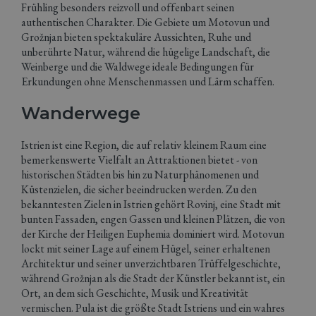
Frühling besonders reizvoll und offenbart seinen
authentischen Charakter. Die Gebiete um Motovun und
Grožnjan bieten spektakuläre Aussichten, Ruhe und
unberührte Natur, während die hügelige Landschaft, die
Weinberge und die Waldwege ideale Bedingungen für
Erkundungen ohne Menschenmassen und Lärm schaffen.
Wanderwege
Istrien ist eine Region, die auf relativ kleinem Raum eine
bemerkenswerte Vielfalt an Attraktionen bietet - von
historischen Städten bis hin zu Naturphänomenen und
Küstenzielen, die sicher beeindrucken werden. Zu den
bekanntesten Zielen in Istrien gehört Rovinj, eine Stadt mit
bunten Fassaden, engen Gassen und kleinen Plätzen, die von
der Kirche der Heiligen Euphemia dominiert wird. Motovun
lockt mit seiner Lage auf einem Hügel, seiner erhaltenen
Architektur und seiner unverzichtbaren Trüffelgeschichte,
während Grožnjan als die Stadt der Künstler bekannt ist, ein
Ort, an dem sich Geschichte, Musik und Kreativität
vermischen. Pula ist die größte Stadt Istriens und ein wahres