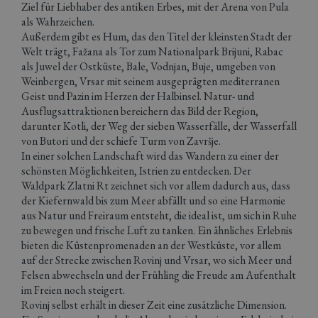
Ziel für Liebhaber des antiken Erbes, mit der Arena von Pula
als Wahrzeichen.
Außerdem gibt es Hum, das den Titel der kleinsten Stadt der
Welt trägt, Fažana als Tor zum Nationalpark Brijuni, Rabac
als Juwel der Ostküste, Bale, Vodnjan, Buje, umgeben von
Weinbergen, Vrsar mit seinem ausgeprägten mediterranen
Geist und Pazin im Herzen der Halbinsel. Natur- und
Ausflugsattraktionen bereichern das Bild der Region,
darunter Kotli, der Weg der sieben Wasserfälle, der Wasserfall
von Butori und der schiefe Turm von Završje.
In einer solchen Landschaft wird das Wandern zu einer der
schönsten Möglichkeiten, Istrien zu entdecken. Der
Waldpark Zlatni Rt zeichnet sich vor allem dadurch aus, dass
der Kiefernwald bis zum Meer abfällt und so eine Harmonie
aus Natur und Freiraum entsteht, die ideal ist, um sich in Ruhe
zu bewegen und frische Luft zu tanken. Ein ähnliches Erlebnis
bieten die Küstenpromenaden an der Westküste, vor allem
auf der Strecke zwischen Rovinj und Vrsar, wo sich Meer und
Felsen abwechseln und der Frühling die Freude am Aufenthalt
im Freien noch steigert.
Rovinj selbst erhält in dieser Zeit eine zusätzliche Dimension.