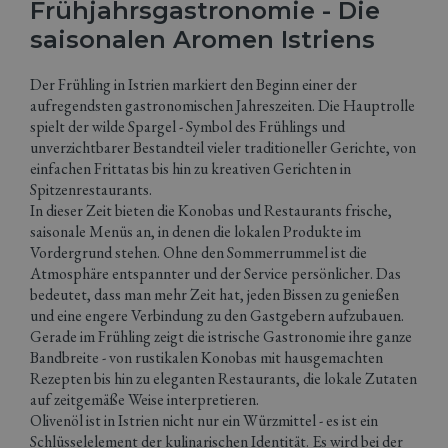
Frühjahrsgastronomie - Die
saisonalen Aromen Istriens
Der Frühling in Istrien markiert den Beginn einer der
aufregendsten gastronomischen Jahreszeiten. Die Hauptrolle
spielt der wilde Spargel - Symbol des Frühlings und
unverzichtbarer Bestandteil vieler traditioneller Gerichte, von
einfachen Frittatas bis hin zu kreativen Gerichten in
Spitzenrestaurants.
In dieser Zeit bieten die Konobas und Restaurants frische,
saisonale Menüs an, in denen die lokalen Produkte im
Vordergrund stehen. Ohne den Sommerrummel ist die
Atmosphäre entspannter und der Service persönlicher. Das
bedeutet, dass man mehr Zeit hat, jeden Bissen zu genießen
und eine engere Verbindung zu den Gastgebern aufzubauen.
Gerade im Frühling zeigt die istrische Gastronomie ihre ganze
Bandbreite - von rustikalen Konobas mit hausgemachten
Rezepten bis hin zu eleganten Restaurants, die lokale Zutaten
auf zeitgemäße Weise interpretieren.
Olivenöl ist in Istrien nicht nur ein Würzmittel - es ist ein
Schlüsselelement der kulinarischen Identität. Es wird bei der