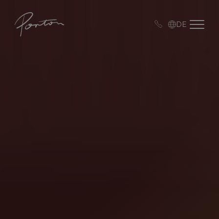
Porton
Open me
DE