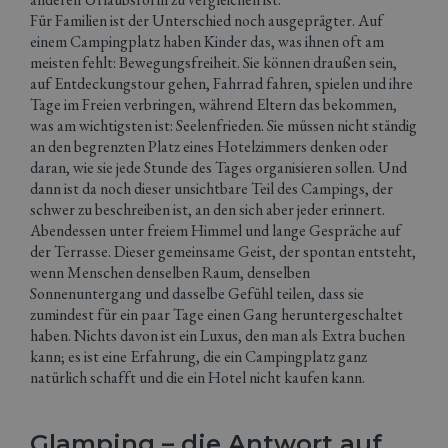
Für Familien ist der Unterschied noch ausgeprägter. Auf
einem Campingplatz haben Kinder das, was ihnen oft am
meisten fehlt: Bewegungsfreiheit. Sie können draußen sein,
auf Entdeckungstour gehen, Fahrrad fahren, spielen und ihre
Tage im Freien verbringen, während Eltern das bekommen,
was am wichtigsten ist: Seelenfrieden. Sie müssen nicht ständig
an den begrenzten Platz eines Hotelzimmers denken oder
daran, wie sie jede Stunde des Tages organisieren sollen. Und
dann ist da noch dieser unsichtbare Teil des Campings, der
schwer zu beschreiben ist, an den sich aber jeder erinnert.
Abendessen unter freiem Himmel und lange Gespräche auf
der Terrasse. Dieser gemeinsame Geist, der spontan entsteht,
wenn Menschen denselben Raum, denselben
Sonnenuntergang und dasselbe Gefühl teilen, dass sie
zumindest für ein paar Tage einen Gang heruntergeschaltet
haben. Nichts davon ist ein Luxus, den man als Extra buchen
kann; es ist eine Erfahrung, die ein Campingplatz ganz
natürlich schafft und die ein Hotel nicht kaufen kann.
Glamping – die Antwort auf