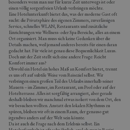
besonders wenn man nur für kurze Zeit unterwegs ist oder
einen völlig sorgenfreien Urlaub verbringen möchte.
Eine Hotelunterkunft bietet das, was der moderne Gast oft
sucht: die Privatsphäre des eigenen Zimmers, zuverlässigen
Service, schnelles WLAN, Restaurants und zusätzliche
Einrichtungen wie Wellness- oder Spa-Bereiche, alles an einem
Ort organisiert. Man muss sich keine Gedanken über die
Details machen, weil jemand anderes bereits für einen daran
gedacht hat. Für viele ist genau diese Bequemlichkeit Luxus.
Doch mit der Zeit stellt sich eine andere Frage: Reicht
Komfort immer aus?
Obwohl ein Hotel ein hohes Maß an Komfort bietet, trennt
es uns oft auf subtile Weise vom Reiseziel selbst. Wir
verbringen einen großen Teil des Urlaubs innerhalb seiner
Mauern – im Zimmer, im Restaurant, am Pool oder auf der
Hotelterrasse. Alles ist sorgfältig arrangiert, aber gerade
deshalb bleiben wir manchmal etwas isoliert von dem Ort, den
wir besuchen wollten. Anstatt den lokalen Rhythmus zu
spüren, bleiben wir oft in einem Raum, der genauso gut
irgendwo anders auf der Welt sein könnte.
Da ist auch die Frage nach dem Erlebnis selbst. Ein
Hotelaufenthalt ist oft sehr ähnlich, egal ob man in Rovinj,