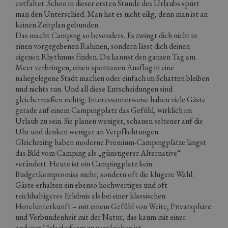
entfaltet. Schon in dieser ersten Stunde des Urlaubs spürt
man den Unterschied. Man hat es nicht eilig, denn man ist an
keinen Zeitplan gebunden.
Das macht Camping so besonders. Es zwingt dich nicht in
einen vorgegebenen Rahmen, sondern lässt dich deinen
eigenen Rhythmus finden. Du kannst den ganzen Tag am
Meer verbringen, einen spontanen Ausflug in eine
nahegelegene Stadt machen oder einfach im Schatten bleiben
und nichts tun. Und all diese Entscheidungen sind
gleichermaßen richtig. Interessanterweise haben viele Gäste
gerade auf einem Campingplatz das Gefühl, wirklich im
Urlaub zu sein. Sie planen weniger, schauen seltener auf die
Uhr und denken weniger an Verpflichtungen.
Gleichzeitig haben moderne Premium-Campingplätze längst
das Bild vom Camping als „günstigerer Alternative“
verändert. Heute ist ein Campingplatz kein
Budgetkompromiss mehr, sondern oft die klügere Wahl.
Gäste erhalten ein ebenso hochwertiges und oft
reichhaltigeres Erlebnis als bei einer klassischen
Hotelunterkunft – mit einem Gefühl von Weite, Privatsphäre
und Verbundenheit mit der Natur, das kaum mit einer
anderen Urlaubsform zu vergleichen ist.