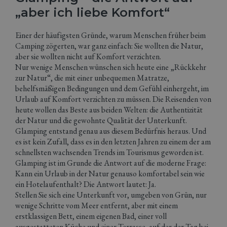
„aber ich liebe Komfort“
Einer der häufigsten Gründe, warum Menschen früher beim
Camping zögerten, war ganz einfach: Sie wollten die Natur,
aber sie wollten nicht auf Komfort verzichten.
Nur wenige Menschen wünschen sich heute eine „Rückkehr
zur Natur“, die mit einer unbequemen Matratze,
behelfsmäßigen Bedingungen und dem Gefühl einhergeht, im
Urlaub auf Komfort verzichten zu müssen. Die Reisenden von
heute wollen das Beste aus beiden Welten: die Authentizität
der Natur und die gewohnte Qualität der Unterkunft.
Glamping entstand genau aus diesem Bedürfnis heraus. Und
es ist kein Zufall, dass es in den letzten Jahren zu einem der am
schnellsten wachsenden Trends im Tourismus geworden ist.
Glamping ist im Grunde die Antwort auf die moderne Frage:
Kann ein Urlaub in der Natur genauso komfortabel sein wie
ein Hotelaufenthalt? Die Antwort lautet: Ja.
Stellen Sie sich eine Unterkunft vor, umgeben von Grün, nur
wenige Schritte vom Meer entfernt, aber mit einem
erstklassigen Bett, einem eigenen Bad, einer voll
ausgestatteten Küche und einer Terrasse, auf der der Tag bei