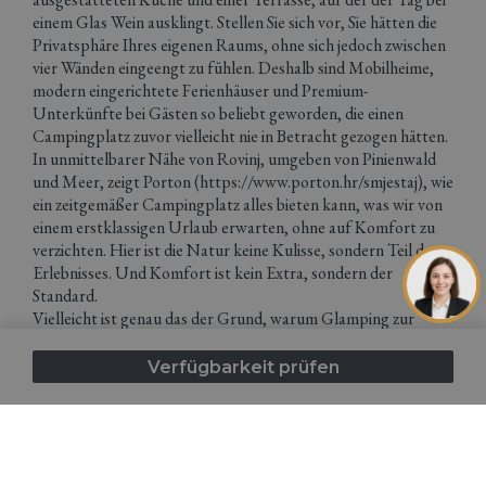
einem Glas Wein ausklingt. Stellen Sie sich vor, Sie hätten die
Privatsphäre Ihres eigenen Raums, ohne sich jedoch zwischen
vier Wänden eingeengt zu fühlen. Deshalb sind Mobilheime,
modern eingerichtete Ferienhäuser und Premium-
Unterkünfte bei Gästen so beliebt geworden, die einen
Campingplatz zuvor vielleicht nie in Betracht gezogen hätten.
In unmittelbarer Nähe von Rovinj, umgeben von Pinienwald
und Meer, zeigt Porton (https://www.porton.hr/smjestaj), wie
ein zeitgemäßer Campingplatz alles bieten kann, was wir von
einem erstklassigen Urlaub erwarten, ohne auf Komfort zu
verzichten. Hier ist die Natur keine Kulisse, sondern Teil des
Erlebnisses. Und Komfort ist kein Extra, sondern der
Standard.
Vielleicht ist genau das der Grund, warum Glamping zur
idealen Wahl für all jene geworden ist, die schon seit Jahren
sagen: „Ich liebe die Natur, aber ich liebe auch ein bequemes
Verfügbarkeit prüfen
Bett.“
Warum ziehen Istrien und